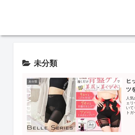
未分類
ヒ
未分類
ツ
人気
ェリ
いて
トガ