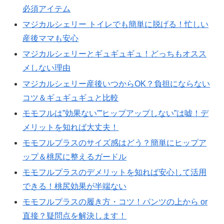
必須アイテム
マジカルシェリー トイレでも簡単に脱げる！忙しい
産後ママも安心
マジカルシェリーとギュギュギュ！どっちもオスス
メしない理由
マジカルシェリー産後いつからOK？負担にならない
コツ＆ギュギュギュと比較
モモフルは”効果ない””ヒップアップしない”は嘘！デ
メリットを知れば大丈夫！
モモフルプラスのサイズ感はどう？簡単にヒップア
ップ＆桃尻に整えるガードル
モモフルプラスのデメリットを知れば安心して活用
できる！桃尻効果が半端ない
モモフルプラスの履き方・コツ！パンツの上から or
直接？疑問点を解決します！