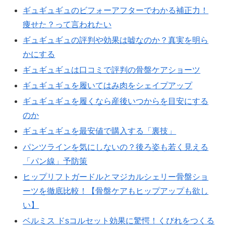
ギュギュギュのビフォーアフターでわかる補正力！
痩せた？って言われたい
ギュギュギュの評判や効果は嘘なのか？真実を明ら
かにする
ギュギュギュは口コミで評判の骨盤ケアショーツ
ギュギュギュを履いてはみ肉をシェイプアップ
ギュギュギュを履くなら産後いつからを目安にする
のか
ギュギュギュを最安値で購入する「裏技」
パンツラインを気にしないの？後ろ姿も若く見える
「パン線」予防策
ヒップリフトガードルとマジカルシェリー骨盤ショ
ーツを徹底比較！【骨盤ケアもヒップアップも欲し
い】
ベルミス ドsコルセット効果に驚愕！くびれをつくる