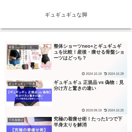
ギュギュギュな脚
整体ショーツneo+とギュギュギ
骨盤ショーツ・ガードル
ュを比較！産後・痩せる骨盤ショ
ーツはどっち？
2024.10.19
2024.10.28
ギュギュギュ 正規品 vs 偽物：見
ギュギュギュの効果
分け方と驚きの違い
2019.09.19
2024.10.25
究極の着痩せ術！たった1つで下
下半身痩せ
半身太りを解消